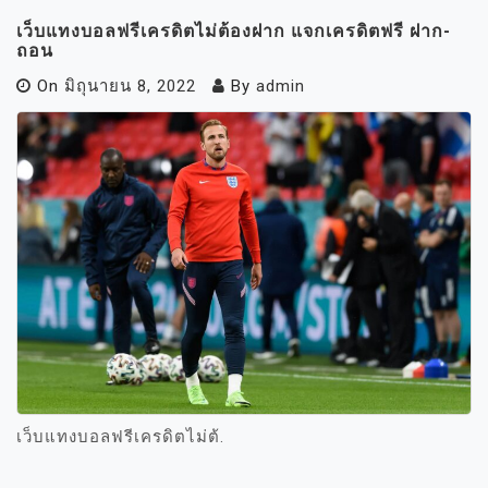
เว็บแทงบอลฟรีเครดิตไม่ต้องฝาก แจกเครดิตฟรี ฝาก-
ถอน
On
มิถุนายน 8, 2022
By
admin
เว็บแทงบอลฟรีเครดิตไม่ต้.