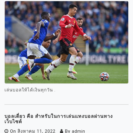
เล่นบอลให้ได้เงินทุกวัน .
บอลเดี่ยว คือ สำหรับในการเล่นแทงบอลผ่านทาง
เว็บไซต์
On
สิงหาคม 11, 2022
By
admin