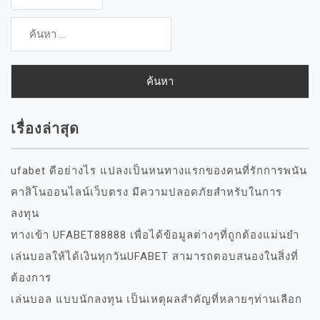
นำทาง
ค้นหา
เรื่อง
สำหรับ:
เรื่องล่าสุด
ufabet ดีอย่างไร แปลงเป็นหนทางแรกของคนที่รักการพนัน
คาสิโนออนไลน์เว็บตรง มีความปลอดภัยสำหรับในการ
ลงทุน
ทางเข้า UFABET88888 เพื่อได้ข้อมูลต่างๆที่ถูกต้องแม่นยำ
เล่นบอลให้ได้เงินทุกวันUFABET สามารถตอบสนองในสิ่งที่
ต้องการ
เล่นบอล แบบนักลงทุน เป็นเหตุผลสำคัญที่หลายๆท่านเลือก