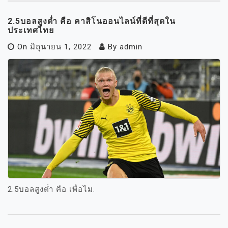
2.5บอลสูงต่ำ คือ คาสิโนออนไลน์ที่ดีที่สุดใน
ประเทศไทย
On
มิถุนายน 1, 2022
By
admin
2.5บอลสูงต่ำ คือ เพื่อไม.