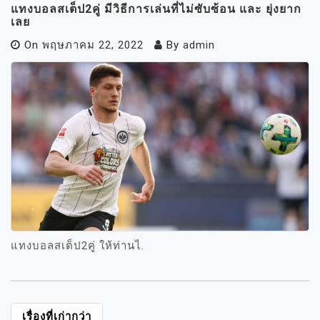
แทงบอลสเต็ป2คู่ มีวิธีการเล่นที่ไม่ซับซ้อน และ ยุ่งยาก
เลย
On
พฤษภาคม 22, 2022
By
admin
แทงบอลสเต็ป2คู่ ให้ท่านไ.
เมนู
เรื่องที่เก่ากว่า