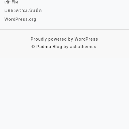
เข้าฟีด
แสดงความเห็นฟีด
WordPress.org
Proudly powered by WordPress
©
Padma Blog
by ashathemes.