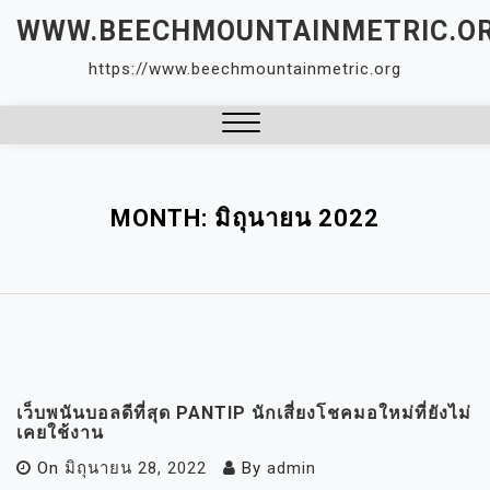
Skip
WWW.BEECHMOUNTAINMETRIC.O
to
https://www.beechmountainmetric.org
content
Close
Menu
MONTH:
มิถุนายน 2022
เว็บพนันบอลดีที่สุด PANTIP นักเสี่ยงโชคมอใหม่ที่ยังไม่
เคยใช้งาน
On
มิถุนายน 28, 2022
By
admin