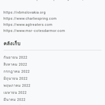
https://ivbmslovakia.org
https://www.charliespring.com
https://www.agtreaters.com
https://www.msr-cotesdarmor.com
คลังเก็บ
กันยายน 2022
สิงหาคม 2022
กรกฎาคม 2022
มิถุนายน 2022
พฤษภาคม 2022
เมษายน 2022
มีนาคม 2022