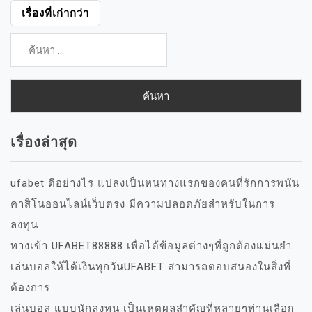
เมนู
เรื่องที่เก่ากว่า
นำทาง
ค้นหา
เรื่อง
สำหรับ:
เรื่องล่าสุด
ufabet ดีอย่างไร แปลงเป็นหนทางแรกของคนที่รักการพนัน
คาสิโนออนไลน์เว็บตรง มีความปลอดภัยสำหรับในการ
ลงทุน
ทางเข้า UFABET88888 เพื่อได้ข้อมูลต่างๆที่ถูกต้องแม่นยำ
เล่นบอลให้ได้เงินทุกวันUFABET สามารถตอบสนองในสิ่งที่
ต้องการ
เล่นบอล แบบนักลงทุน เป็นเหตุผลสำคัญที่หลายๆท่านเลือก