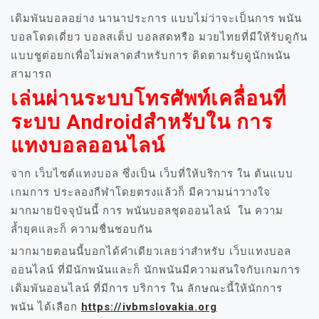
เดิมพันบอลอย่าง นานาประการ แบบไม่ว่าจะเป็นการ พนัน
บอลโดดเดี่ยว บอลสเต็ป บอลสดหรือ มวยไทยที่มีให้รับดูกัน
แบบชูต่อยกเพื่อไม่พลาดสำหรับการ ติดตามรับดูนักพนัน
สามารถ
เล่นผ่านระบบโทรศัพท์เคลื่อนที่
ระบบ Androidสำหรับใน การ
แทงบอลออนไลน์
จาก เว็บไซต์แทงบอล ซึ่งเป็น เว็บที่ให้บริการ ใน ต้นแบบ
เกมการ ประลองกีฬาโดยตรงแล้วก็ มีความน่าวางใจ
มากมายปัจจุบันนี้ การ พนันบอลชุดออนไลน์ ใน ความ
ล้ำยุคและก็ ความชื่นชอบกัน
มากมายตอนนี้บอกได้คำเดียวเลยว่าสำหรับ เว็บแทงบอล
ออนไลน์ ที่มีนักพนันและก็ นักพนันมีความสนใจกับเกมการ
เดิมพันออนไลน์ ที่มีการ บริการ ใน ลักษณะนี้ให้นักการ
พนัน ได้เลือก
https://ivbmslovakia.org