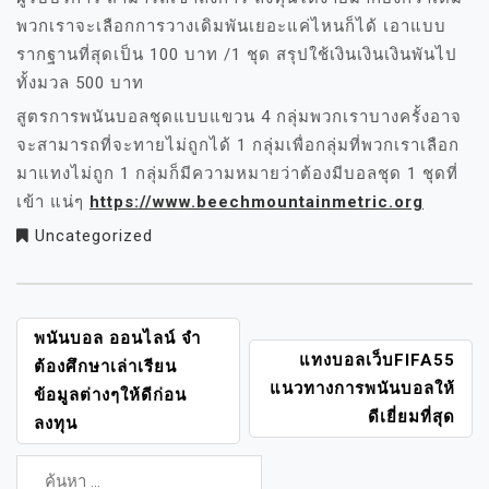
พวกเราจะเลือกการวางเดิมพันเยอะแค่ไหนก็ได้ เอาแบบ
รากฐานที่สุดเป็น 100 บาท /1 ชุด สรุปใช้เงินเงินเงินพันไป
ทั้งมวล 500 บาท
สูตรการพนันบอลชุดแบบแขวน 4 กลุ่มพวกเราบางครั้งอาจ
จะสามารถที่จะทายไม่ถูกได้ 1 กลุ่มเพื่อกลุ่มที่พวกเราเลือก
มาแทงไม่ถูก 1 กลุ่มก็มีความหมายว่าต้องมีบอลชุด 1 ชุดที่
เข้า แน่ๆ
https://www.beechmountainmetric.org
Uncategorized
เมนู
พนันบอล ออนไลน์ จำ
แทงบอลเว็บFIFA55
นำทาง
ต้องศึกษาเล่าเรียน
แนวทางการพนันบอลให้
เรื่อง
ข้อมูลต่างๆให้ดีก่อน
ดีเยี่ยมที่สุด
ลงทุน
ค้นหา
สำหรับ: