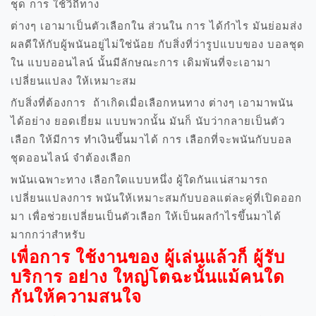
ชุด การ ใช้วิถีทาง
ต่างๆ เอามาเป็นตัวเลือกใน ส่วนใน การ ได้กำไร มันย่อมส่ง
ผลดีให้กับผู้พนันอยู่ไม่ใช่น้อย กับสิ่งที่ว่ารูปแบบของ บอลชุด
ใน แบบออนไลน์ นั้นมีลักษณะการ เดิมพันที่จะเอามา
เปลี่ยนแปลง ให้เหมาะสม
กับสิ่งที่ต้องการ ถ้าเกิดเมื่อเลือกหนทาง ต่างๆ เอามาพนัน
ได้อย่าง ยอดเยี่ยม แบบพวกนั้น มันก็ นับว่ากลายเป็นตัว
เลือก ให้มีการ ทำเงินขึ้นมาได้ การ เลือกที่จะพนันกับบอล
ชุดออนไลน์ จำต้องเลือก
พนันเฉพาะทาง เลือกใดแบบหนึ่ง ผู้ใดกันแน่สามารถ
เปลี่ยนแปลงการ พนันให้เหมาะสมกับบอลแต่ละคู่ที่เปิดออก
มา เพื่อช่วยเปลี่ยนเป็นตัวเลือก ให้เป็นผลกำไรขึ้นมาได้
มากกว่าสำหรับ
เพื่อการ ใช้งานของ ผู้เล่นแล้วก็ ผู้รับ
บริการ อย่าง ใหญ่โตฉะนั้นแม้คนใด
กันให้ความสนใจ