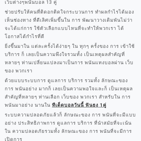
เว็บต่างๆพนันบอล 13 คู่
ช่วยปรับให้คนที่ติดอกติดใจกระบวนการ ทำผลกำไรได้มอง
เห็นช่องทาง ที่ดีเลิศเพิ่มขึ้นใน การ พัฒนาวางเดิมพันไม่ว่า
จะได้แก่การ ใช้ตัวเลือกแบบไหนที่จะทำให้พวกเรา ได้
โอกาสได้กำไรที่ดี
ยิ่งขึ้นมาใน แต่ละครั้งได้ง่ายๆ ใน ทุกๆ ครั้งของ การ เข้าใช้
บริการ ก็ เลยเป็นความพึงใจรวมทั้ง เป็นเหตุผลสำคัญที่
หลายๆ ท่านเปลี่ยนแปลงมาเป็นการ พนันแทงบอลผ่าน เว็บ
ของ พวกเรา
ด้วยแบบระบบการ ดูแลการ บริการ รวมทั้ง ลักษณะของ
การ พนันอย่าง มากก็ เลยเป็นความพอใจและก็ เป็นเหตุผล
สำคัญที่หลายๆ ท่านเลือก เว็บของ พวกเรา สำหรับใน การ
พนันมาอย่าง นานใน
ทีเด็ดบอลวันนี้ ฟันธง 1คู่
ระบบความปลอดภัยแล้วก็ ลักษณะของ การ พนันที่จะมีแบบ
อย่าง ประสิทธิภาพการ ดูแลการ บริการ ที่นำสมัยที่จะเน้น
ใน ความปลอดภัยรวมทั้ง ลักษณะของ การ พนันที่จะมีการ
เปิดการ