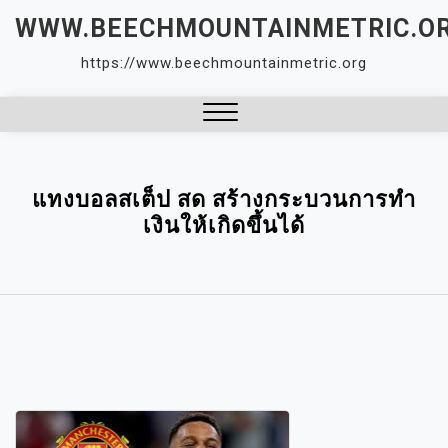
Skip
WWW.BEECHMOUNTAINMETRIC.O
to
https://www.beechmountainmetric.org
content
Close
Menu
แทงบอลสเต็ป สด สร้างกระบวนการทำ
เงินให้เกิดขึ้นได้