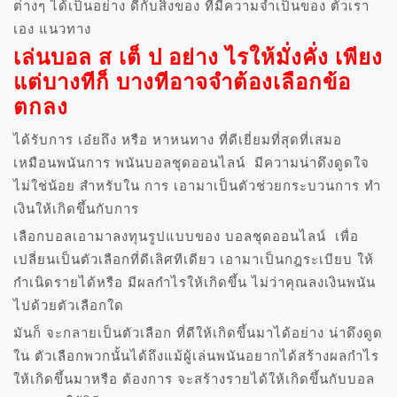
ต่างๆ ได้เป็นอย่าง ดีกับสิ่งของ ที่มีความจำเป็นของ ตัวเรา
เอง แนวทาง
เล่นบอล ส เต็ ป อย่าง ไรให้มั่งคั่ง เพียง
แต่บางทีก็ บางทีอาจจำต้องเลือกข้อ
ตกลง
ได้รับการ เอ๋ยถึง หรือ หาหนทาง ที่ดีเยี่ยมที่สุดที่เสมอ
เหมือนพนันการ พนันบอลชุดออนไลน์ มีความน่าดึงดูดใจ
ไม่ใช่น้อย สำหรับใน การ เอามาเป็นตัวช่วยกระบวนการ ทำ
เงินให้เกิดขึ้นกับการ
เลือกบอลเอามาลงทุนรูปแบบของ บอลชุดออนไลน์ เพื่อ
เปลี่ยนเป็นตัวเลือกที่ดีเลิศทีเดียว เอามาเป็นกฎระเบียบ ให้
กำเนิดรายได้หรือ มีผลกำไรให้เกิดขึ้น ไม่ว่าคุณลงเงินพนัน
ไปด้วยตัวเลือกใด
มันก็ จะกลายเป็นตัวเลือก ที่ดีให้เกิดขึ้นมาได้อย่าง น่าดึงดูด
ใน ตัวเลือกพวกนั้นได้ถึงแม้ผู้เล่นพนันอยากได้สร้างผลกำไร
ให้เกิดขึ้นมาหรือ ต้องการ จะสร้างรายได้ให้เกิดขึ้นกับบอล