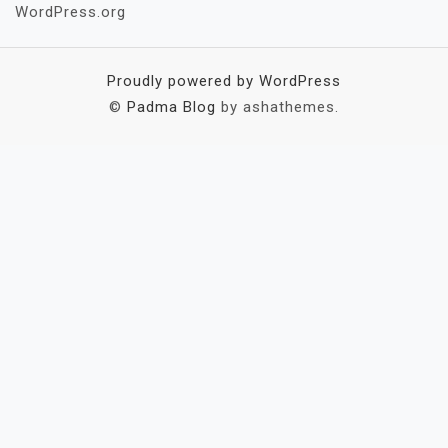
WordPress.org
Proudly powered by WordPress
©
Padma Blog
by ashathemes.