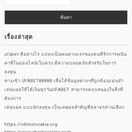
เรื่องล่าสุด
ufabet ดีอย่างไร แปลงเป็นหนทางแรกของคนที่รักการพนัน
คาสิโนออนไลน์เว็บตรง มีความปลอดภัยสำหรับในการ
ลงทุน
ทางเข้า UFABET88888 เพื่อได้ข้อมูลต่างๆที่ถูกต้องแม่นยำ
เล่นบอลให้ได้เงินทุกวันUFABET สามารถตอบสนองในสิ่งที่
ต้องการ
เล่นบอล แบบนักลงทุน เป็นเหตุผลสำคัญที่หลายๆท่านเลือก
https://ivbmslovakia.org
https://www.charliespring.com