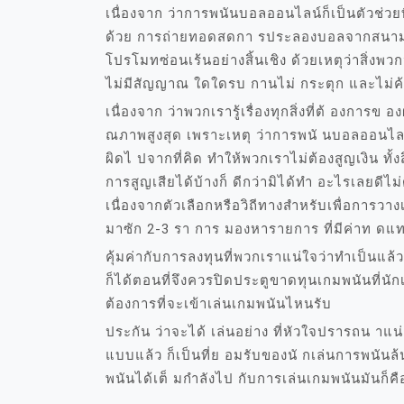
เนื่องจาก ว่าการพนันบอลออนไลน์ก็เป็นตัวช่วยที
ด้วย การถ่ายทอดสดกา รประลองบอลจากสนามแข่
โปรโมทซ่อนเร้นอย่างสิ้นเชิง ด้วยเหตุว่าสิ่งพว
ไม่มีสัญญาณ ใดใดรบ กานไม่ กระตุก และไม่ค้าง
เนื่องจาก ว่าพวกเรารู้เรื่องทุกสิ่งที่ต้ องการ
ณภาพสูงสุด เพราะเหตุ ว่าการพนั นบอลออนไลน์ก็
ผิดไ ปจากที่คิด ทำให้พวกเราไม่ต้องสูญเงิน ทั้ง
การสูญเสียได้บ้างก็ ดีกว่ามิได้ทำ อะไรเลยดีไ
เนื่องจากตัวเลือกหรือวิถีทางสำหรับเพื่อการว
มาซัก 2-3 รา การ มองหารายการ ที่มีค่าท ดแ
คุ้มค่ากับการลงทุนที่พวกเราแน่ใจว่าทำเป็นแล้ว
ก็ได้ตอนที่จึงควรปิดประตูขาดทุนเกมพนันที่นักเ
ต้องการที่จะเข้าเล่นเกมพนันไหนรับ
ประกัน ว่าจะได้ เล่นอย่าง ที่หัวใจปรารถน าแน่
แบบแล้ว ก็เป็นที่ย อมรับของนั กเล่นการพนันล้น
พนันได้เต็ มกำลังไป กับการเล่นเกมพนันมันก็คื