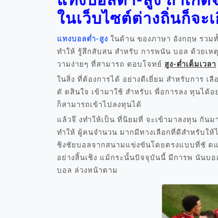
ในเว็บไซต์ต่างถิ่นก็จะเกิ
แทงบอลต่ำ-สูง
ในด้าน ของภาษา อังกฤษ รวมทั้
ทำให้ รู้สึกสับสน สำหรับ การพนัน บอล ด้วยเห
วามง่ายๆ ที่สามารถ ตอบโจทย์
สูง-ต่ำเต็มเวลา
ในสิ่ง ที่ต้องการได้ อย่างดีเยี่ยม สำหรับการ เ
ตั ดสินใจ เข้ามาใช้ สำหรับเ พื่อการลง ทุนได้อย
ก็สามารถเข้าไปลงทุนได้
แล้วจึ งทำให้เป็น ที่นิยมที่ จะเข้ามาลงทุน กันมา
ทำให้ ผู้คนจำนวน มากมีทางเลือกที่ดีสำหรับให
ชิงชัยบอลจากสนามแข่งขันโดยตรงแบบที่ชั ดและก
อย่างสิ้นเชิง แม้กระนั้นปัจจุบันนี้ มีการพ น
บอล ล่วงหน้าตาม