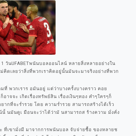
ด 1 วันUFABETพนันบอลออนไลน์ หลายสิ่งหลายอย่างใน
คิดเลยว่าสิ่งที่พวกเราคิดอยู่นั้นมันจะมาจริงอย่างที่พวก
มที่ พวกเราร อมันอยู่ แต่ว่าบางครั้งบางคราว คอย
กก็อาจจะ เกิดเรื่องทรัพย์สิน เรื่องเงินๆทอง คำๆใครๆก็
จ ะอยากที่จะร่ำรวย โดย ความร่ำรวย สามารถสร้างได้เร็ว
 นมันดูเ มือนจะว่าได้ว่ามั นสามารถส ร้างความ มั่งคั่ง
อยนะ ที่เขามั่งมี มาจากการพนันบอล จับจ่ายซื้อ ของหลายช