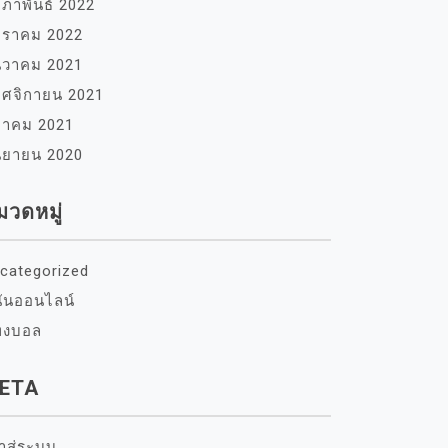
มภาพันธ์ 2022
ราคม 2022
นวาคม 2021
ศจิกายน 2021
ลาคม 2021
นยายน 2020
มวดหมู่
categorized
ันออนไลน์
ทงบอล
ETA
้าสู่ระบบ