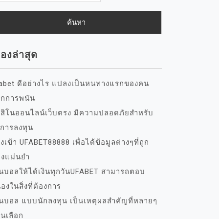
ื่องล่าสุด
abet ดีอย่างไร แปลงเป็นหนทางแรกของคน
่รักการพนัน
สิโนออนไลน์เว็บตรง มีความปลอดภัยสำหรับ
การลงทุน
งเข้า UFABET88888 เพื่อได้ข้อมูลต่างๆที่ถูก
องแม่นยำ
่นบอลให้ได้เงินทุกวันUFABET สามารถตอบ
องในสิ่งที่ต้องการ
่นบอล แบบนักลงทุน เป็นเหตุผลสำคัญที่หลายๆ
านเลือก