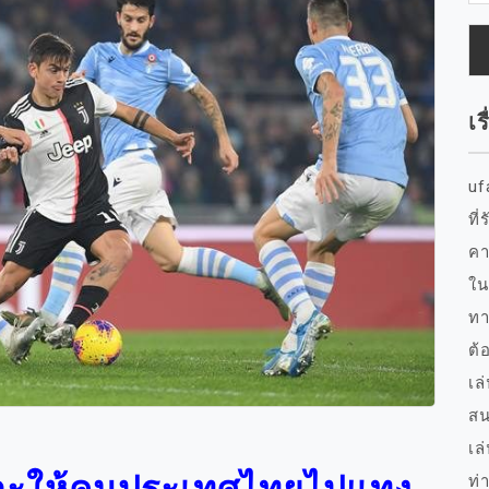
เร
uf
ที
คา
ใน
ทา
ต้
เล
สน
เล
ิดจะให้คนประเทศไทยไปแทง
ท่