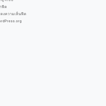
้าฟีด
ดงความเห็นฟีด
rdPress.org