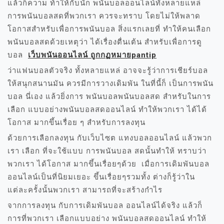
แล้วก็ความ ท้าให้กับนัก พนันบอลออนไลน์ทั้งหลายแหล่
การพนันบอลสดที่พวกเรา ควรจะทราบ โดยไม่ให้พลาด
โอกาสสำหรับเพื่อการพนันบอล สิ่งแรกเลยที่ ทำให้คนเลือก
พนันบอลสดด้วยเหตุว่า ได้เรื่องตื่นเต้น สำหรับเพื่อการดู
บอล
เว็บพนันออนไลน์ ถูกกฏหมายpantip
ว่าแฟนบอลตัวจริง ทั้งหลายแหล่ อาจจะรู้ว่าการเชียร์บอล
ให้สนุกสนานมัน ควรมีการวางเดิมพัน ในที่นี้ก็ เป็นการพนัน
บอล นี่เอง แล้วยิ่งการ พนันบอลพนันบอลสด สำหรับในการ
เลือก แบบอย่างพนันบอลสดออนไลน์ ทำให้พวกเรา ได้ได้
โอกาส มากขึ้นเรื่อย ๆ สำหรับการลงทุน
ด้วยการเลือกลงทุน กับเว็บไซต แทงบอลออนไลน์ แล้วพวก
เรา เลือก ที่จะใช้แบบ การพนันบอล สดนั้นทำให้ ทราบว่า
พวกเรา ได้โอกาส มากขึ้นเรื่อยๆด้วย เมื่อการเดิมพันบอล
ออนไลน์เป็นที่นิยมเยอะ ขึ้นเรื่อยๆรวมทั้ง ต่างก็รู้ว่าใน
แต่ละครั้งนั้นพวกเรา สามารถที่จะสร้างกำไร
จากการลงทุน กับการเดิมพันบอล ออนไลน์ได้จริง แล้วก็
การที่พวกเรา เลือกแบบอย่าง พนันบอลสดออนไลน์ ทำให้