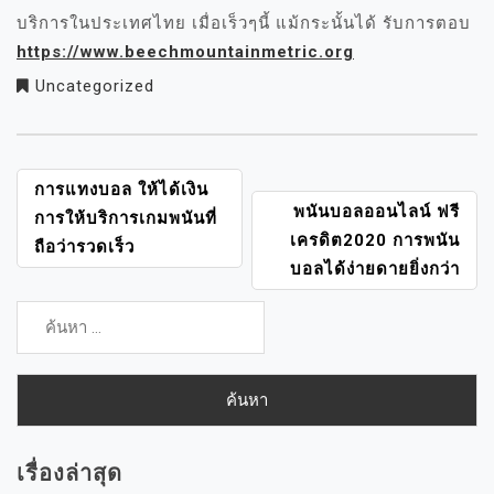
บริการในประเทศไทย เมื่อเร็วๆนี้ แม้กระนั้นได้ รับการตอบ
https://www.beechmountainmetric.org
Uncategorized
เมนู
การแทงบอล ให้ได้เงิน
พนันบอลออนไลน์ ฟรี
นำทาง
การให้บริการเกมพนันที่
เครดิต2020 การพนัน
เรื่อง
ถือว่ารวดเร็ว
บอลได้ง่ายดายยิ่งกว่า
ค้นหา
สำหรับ:
เรื่องล่าสุด