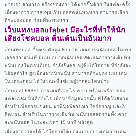
พวกเรา สามารถ สร้างช่องทาง ได้มากขึ้นด้วย ในแต่ละครั้ง
เนื่องจากว่า การลงทุน กับบอลสดนั้นพวกเรา สามารถเลือก
ที่จะมองบอล ก่อนที่จะพวกเรา
เว็บแทงบอลufabet มีอะไรที่ทำให้นัก
เสี่ยงโชคบอล ตื่นเต้นเป็นอันมาก
เว็บแทงบอล ขั้นต่ระดับสูง 50 บาท เล่นการพนันบอล ไม่เคย
เจออย่างแน่แท้ มีแบบอย่างพนันบอล สดเป็นการวางเดิมพัน
พนันบอลในตอนที่เกม กำลังชิงชัย อยู่ซึ่งได้โอกาส ที่กำลังจะ
ได้ผลกำไร สูงเนื่องจากนักพนัน สามารถที่จะมอง แบบเกม
ในแต่ละกลุ่ม ได้ในขณะที่แข่ง อยู่ว่ากลุ่มไหนบ้าง
เว็บบอลUFABET การเล่นคืออะไร ความพร้อมเพรียง ของ
แต่ละกลุ่ม นั้นคืออะไร เพื่อนำข้อมูลพวกนั้น ที่ได้ดูในสนาม
สำหรับเพื่อการแข่งขัน มาพินิจพิจารณา ใคร่ครวญ และก็
คิดแผน สำหรับในการวางเดิมพัน พนันบอลสดรวมทั้ง ควร
จะพนันบอล ในระยะเวลา 15 นาที หลังสุด
เนื่องจากว่าจะได้ ได้โอกาสได้มองแบบ อย่างเกมการเล่น