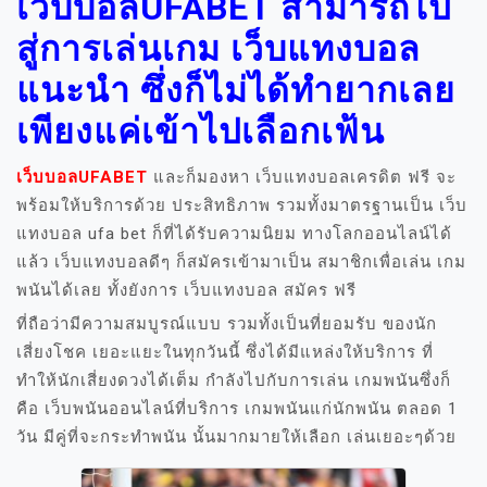
เว็บบอลUFABET สามารถไป
สู่การเล่นเกม เว็บแทงบอล
แนะนํา ซึ่งก็ไม่ได้ทำยากเลย
เพียงแค่เข้าไปเลือกเฟ้น
เว็บบอลUFABET
และก็มองหา เว็บแทงบอลเครดิต ฟรี จะ
พร้อมให้บริการด้วย ประสิทธิภาพ รวมทั้งมาตรฐานเป็น เว็บ
แทงบอล ufa bet ก็ที่ได้รับความนิยม ทางโลกออนไลน์ได้
แล้ว เว็บแทงบอลดีๆ ก็สมัครเข้ามาเป็น สมาชิกเพื่อเล่น เกม
พนันได้เลย ทั้งยังการ เว็บแทงบอล สมัคร ฟรี
ที่ถือว่ามีความสมบูรณ์แบบ รวมทั้งเป็นที่ยอมรับ ของนัก
เสี่ยงโชค เยอะแยะในทุกวันนี้ ซึ่งได้มีแหล่งให้บริการ ที่
ทำให้นักเสี่ยงดวงได้เต็ม กำลังไปกับการเล่น เกมพนันซึ่งก็
คือ เว็บพนันออนไลน์ที่บริการ เกมพนันแก่นักพนัน ตลอด 1
วัน มีคู่ที่จะกระทำพนัน นั้นมากมายให้เลือก เล่นเยอะๆด้วย