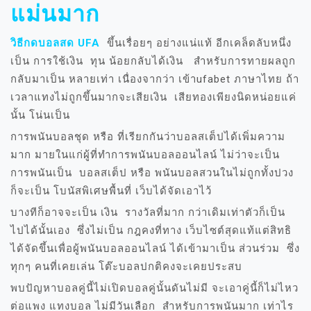
แม่นมาก
วิธีกดบอลสด UFA
ขึ้นเรื่อยๆ อย่างแน่แท้ อีกเคล็ดลับหนึ่ง
เป็น การใช้เงิน ทุน น้อยกลับได้เงิน สำหรับการทายผลถูก
กลับมาเป็น หลายเท่า เนื่องจากว่า เข้าufabet ภาษาไทย ถ้า
เวลาแทงไม่ถูกขึ้นมากจะเสียเงิน เสียทองเพียงนิดหน่อยแค่
นั้น โน่นเป็น
การพนันบอลชุด หรือ ที่เรียกกันว่าบอลสเต็ปได้เพิ่มความ
มาก มายในแก่ผู้ที่ทำการพนันบอลออนไลน์ ไม่ว่าจะเป็น
การพนันเป็น บอลสเต็ป หรือ พนันบอลสวนในไม่ถูกทั้งปวง
ก็จะเป็น โบนัสพิเศษพื้นที่ เว็บได้จัดเอาไว้
บางทีก็อาจจะเป็น เงิน รางวัลที่มาก กว่าเดิมเท่าตัวก็เป็น
ไปได้นั้นเอง ซึ่งไม่เป็น กฎคงที่ทาง เว็บไซต์สุดแท้แต่สิทธิ
ได้จัดขึ้นเพื่อผู้พนันบอลออนไลน์ ได้เข้ามาเป็น ส่วนร่วม ซึ่ง
ทุกๆ คนที่เคยเล่น โต๊ะบอลปกติคงจะเคยประสบ
พบปัญหาบอลคู่นี้ไม่เปิดบอลคู่นั้นดันไม่มี จะเอาคู่นี้ก็ไม่ไหว
ต่อแพง แทงบอล ไม่มีวันเลือก สำหรับการพนันมาก เท่าไร