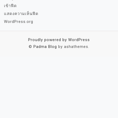
เข้าฟีด
แสดงความเห็นฟีด
WordPress.org
Proudly powered by WordPress
©
Padma Blog
by ashathemes.