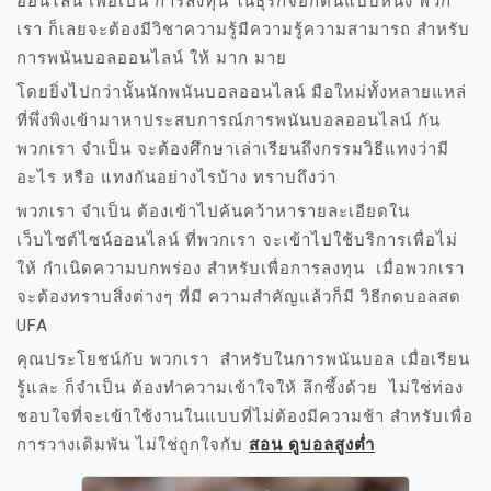
ออนไลน์ เพื่อเป็น การลงทุน ในธุรกิจอีกต้นแบบหนึ่ง พวก
เรา ก็เลยจะต้องมีวิชาความรู้มีความรู้ความสามารถ สำหรับ
การพนันบอลออนไลน์ ให้ มาก มาย
โดยยิ่งไปกว่านั้นนักพนันบอลออนไลน์ มือใหม่ทั้งหลายแหล่
ที่พึ่งพิงเข้ามาหาประสบการณ์การพนันบอลออนไลน์ กัน
พวกเรา จำเป็น จะต้องศึกษาเล่าเรียนถึงกรรมวิธีแทงว่ามี
อะไร หรือ แทงกันอย่างไรบ้าง ทราบถึงว่า
พวกเรา จำเป็น ต้องเข้าไปค้นคว้าหารายละเอียดใน
เว็บไซต์ไซน์ออนไลน์ ที่พวกเรา จะเข้าไปใช้บริการเพื่อไม่
ให้ กำเนิดความบกพร่อง สำหรับเพื่อการลงทุน เมื่อพวกเรา
จะต้องทราบสิ่งต่างๆ ที่มี ความสำคัญแล้วก็มี วิธีกดบอลสด
UFA
คุณประโยชน์กับ พวกเรา สำหรับในการพนันบอล เมื่อเรียน
รู้และ ก็จำเป็น ต้องทำความเข้าใจให้ ลึกซึ้งด้วย ไม่ใช่ท่อง
ชอบใจที่จะเข้าใช้งานในแบบที่ไม่ต้องมีความช้า สำหรับเพื่อ
การวางเดิมพัน ไม่ใช่ถูกใจกับ
สอน ดูบอลสูงต่ำ