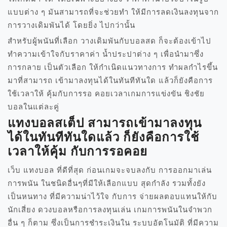
แบบต่าง ๆ มันสามารถที่จะช่วยทำ ให้มีการลดเงินลงทุนจาก
การวางเดิมพันได้ โดยยิ่ง ไปกว่านั้น
สำหรับผู้พนันที่เลือก วางเดิมพันกับบอลสด ก็จะต้องเข้าไป
ทำความเข้าใจกับราคาค่า น้ำประปาต่าง ๆ เพื่อนำมาซึ่ง
การกลาย เป็นตัวเลือก ให้กำเนิดแนวทางการ ทำผลกำไรขึ้น
มาที่สามารถ เข้ามาลงทุนได้ในทันทีทันใด แล้วก็ยังคือการ
ใช้เวลาให้ คุ้มกับการรอ คอยเวลาเกมการแข่งขัน ชิงชัย
บอลในแต่ละคู่
แทงบอลสเต็ป สามารถเข้ามาลงทุน
ได้ในทันทีทันใดแล้ว ก็ยังคือการใช้
เวลาให้คุ้ม กับการรอคอย
เว็บ แทงบอล ที่ดีที่สุด ก่อนเกมจะจบลงกับ การออกมาเล่น
การพนัน ในชนิดอื่นๆที่มีให้เลือกแบบ สุดกำลัง รวมทั้งยัง
เป็นหนทาง ที่มีความน่าไว้ใจ กับการ จ่ายผลตอบแทนให้กับ
นักเสี่ยง ดวงบอลหรือการลงทุนเล่น เกมการพนันในจำพวก
อื่น ๆ ก็ตาม ซึ่งเป็นการชำระเงินใน ระบบอัตโนมัติ ที่มีความ