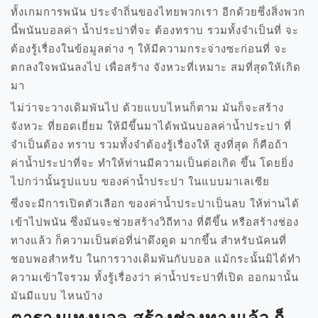
ทั้งเกมการพนัน ประจำถิ่นของไทยพวกเรา อีกด้วยซึ่งสิ่งพวก
นี้พนันบอลค่า น้ำประปาที่จะ ต้องทราบ รวมทั้งจำเป็นที่ จะ
ต้องรู้เรื่องในข้อมูลต่าง ๆ ให้มีความกระจ่างซะก่อนที่ จะ
ตกลงใจพนันลงไป เพื่อสร้าง จังหวะที่เหมาะ สมที่สุดให้เกิด
มา
ไม่ว่าจะวางเดิมพันไป ด้วยแบบไหนก็ตาม มันก็จะสร้าง
จังหวะ ที่ยอดเยี่ยม ให้มีขึ้นมาได้พนันบอลค่าน้ำประปา ที่
จำเป็นต้อง ทราบ รวมทั้งจำต้องรู้เรื่องให้ สูงที่สุด ก็คือถ้า
ค่าน้ำประปาที่จะ ทำให้ท่านมีความเป็นต่อเกิด ขึ้น โดยยิ่ง
ไปกว่านั้นรูปแบบ ของค่าน้ำประปา ในแบบมาเลเซีย
ซึ่งจะมีการเปิดตัวเลือก ของค่าน้ำประปาเป็นลบ ให้ท่านได้
เข้าไปพนัน ซึ่งมันจะช่วยสร้างวิถีทาง ที่ดีขึ้น หรือสร้างช่อง
ทางแล้ว ก็ความเป็นต่อที่น่าดึงดูด มากขึ้น สำหรับนัคนที่
ชอบพอสำหรับ ในการวางเดิมพันกับบอล แม้กระนั้นมิได้ทำ
ความเข้าใจรวม ทั้งรู้เรื่องว่า ค่าน้ำประปาที่เปิด ออกมานั้น
มันมีแบบ ไหนบ้าง