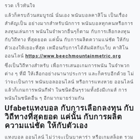
รวด เร็วทันใจ
แล้วก็ครบถ้วนสมบูรณ์ นั่นเอง พนันบอลคาสิโน เป็นเรื่อง
สำคัญเป็น อย่างมากสำหรับนักการ พนันบอลทุกคนหรือการ
ลงทุนเล่นการ พนันในจำพวกอื่นๆก็ตาม กับการเลือกลงทุน
กับวิถีทาง ที่สุดยอด แค่นั้น กับการผลิตความแน่ชัด ให้กับ
ตัวเองให้เยอะที่สุด เหมือนกับการได้สัมผัสกับเว็บ คาสิโน
ออนไลน์
https://www.beechmountainmetric.org
ซึ่งเป็นวิถีทางสำหรับ เพื่อการเสนอเกมการพนัน ในจำพวก
ต่าง ๆ ที่มี ให้เลือกอย่างนานาประการ และก็ครบอีกด้วย ไม่
ว่าจะเป็นการ พนันบอลออนไลน์ หรือการแทงหวย ออนไลน์
แล้วก็เกมการพนันกีฬา ในชนิดอื่นๆรวมทั้งยังมีเกมส์ การ
พนันในชนิดอื่น ๆ อีกมากมายร่วมกัน
Ufabetแทงบอล กับการเลือกลงทุน กับ
วิถีทางที่สุดยอด แค่นั้น กับการผลิต
ความแน่ชัด ให้กับตัวเอง
แทงบอล ออนไลน์ ไม่ว่าจะเป็นบาคาร่า หรือเกมสล็อต รวม