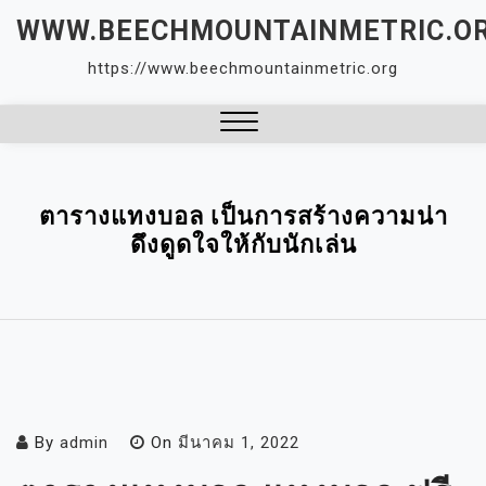
Skip
WWW.BEECHMOUNTAINMETRIC.O
to
https://www.beechmountainmetric.org
content
Close
Menu
ตารางแทงบอล เป็นการสร้างความน่า
ดึงดูดใจให้กับนักเล่น
By
admin
On
มีนาคม 1, 2022