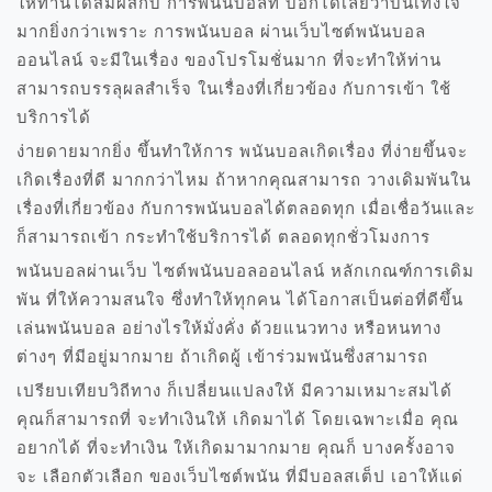
ให้ท่านได้สัมผัสกับ การพนันบอลที่ บอกได้เลยว่าบันเทิงใจ
มากยิ่งกว่าเพราะ การพนันบอล ผ่านเว็บไซต์พนันบอล
ออนไลน์ จะมีในเรื่อง ของโปรโมชั่นมาก ที่จะทำให้ท่าน
สามารถบรรลุผลสำเร็จ ในเรื่องที่เกี่ยวข้อง กับการเข้า ใช้
บริการได้
ง่ายดายมากยิ่ง ขึ้นทำให้การ พนันบอลเกิดเรื่อง ที่ง่ายขึ้นจะ
เกิดเรื่องที่ดี มากกว่าไหม ถ้าหากคุณสามารถ วางเดิมพันใน
เรื่องที่เกี่ยวข้อง กับการพนันบอลได้ตลอดทุก เมื่อเชื่อวันและ
ก็สามารถเข้า กระทำใช้บริการได้ ตลอดทุกชั่วโมงการ
พนันบอลผ่านเว็บ ไซต์พนันบอลออนไลน์ หลักเกณฑ์การเดิม
พัน ที่ให้ความสนใจ ซึ่งทำให้ทุกคน ได้โอกาสเป็นต่อที่ดีขึ้น
เล่นพนันบอล อย่างไรให้มั่งคั่ง ด้วยแนวทาง หรือหนทาง
ต่างๆ ที่มีอยู่มากมาย ถ้าเกิดผู้ เข้าร่วมพนันซึ่งสามารถ
เปรียบเทียบวิถีทาง ก็เปลี่ยนแปลงให้ มีความเหมาะสมได้
คุณก็สามารถที่ จะทำเงินให้ เกิดมาได้ โดยเฉพาะเมื่อ คุณ
อยากได้ ที่จะทำเงิน ให้เกิดมามากมาย คุณก็ บางครั้งอาจ
จะ เลือกตัวเลือก ของเว็บไซต์พนัน ที่มีบอลสเต็ป เอาให้แด่