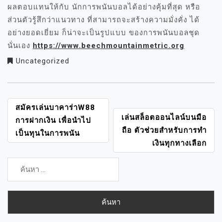
ผลตอบแทนให้กับ นักการพนันบอลได้อย่างคุ้มที่สุด หรือ
ส่วนตัวรู้สึกว่าแนวทาง ที่สามารถจะสร้างความมั่งคั่ง ได้
อย่างยอดเยี่ยม ก็น่าจะเป็นรูปแบบ ของการพนันบอลชุด
นั่นเอง
https://www.beechmountainmetric.org
Uncategorized
เมนู
สมัครเล่นบาคาร่าW88
เล่นสล็อตออนไลน์บนมือ
นำทาง
การฝากเงิน เพื่อนำไป
ถือ ตัวช่วยสำหรับการทำ
เรื่อง
เป็นทุนในการพนัน
เงินทุกทางเลือก
ค้นหา
สำหรับ: