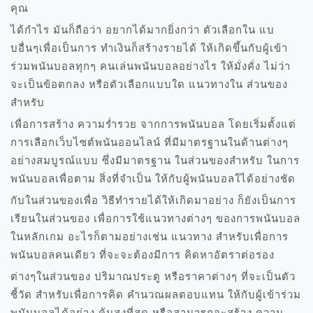
คุณ
ได้กำไร มันก็ถือว่า อยากได้มากยิ่งกว่า ตัวเลือกใน แบ
บอื่นๆเพื่อเป็นการ ทำเงินก็สร้างรายได้ ให้เกิดขึ้นกับผู้เข้า
ร่วมพนันบอลทุกๆ คนเล่นพนันบอลอย่างไร ให้มั่งคั่ง ไม่ว่า
จะเป็นข้อตกลง หรือตัวเลือกแบบใด แนวทางใน ส่วนของ
สำหรับ
เพื่อการสร้าง ความร่ำรวย จากการพนันบอล โดยเริ่มตั้งแต่
การเลือกเว็บไซต์พนันออนไลน์ ที่มีมาตรฐานในด้านต่างๆ
อย่างสมบูรณ์แบบ ซึ่งมีมาตรฐาน ในส่วนของสำหรับ ในการ
พนันบอลเพื่อตาม สิ่งที่จำเป็น ให้กับผู้พนันบอลใได้อย่างชัด
กับในส่วนของเพื่อ วิธีทำรายได้ให้เกิดมาอย่าง ก็ยังเป็นการ
เรียนในส่วนของ เพื่อการใช้แนวทางต่างๆ ของการพนันบอล
ในหลักเกม อะไรก็ตามอย่างเช่น แนวทาง สำหรับเพื่อการ
พนันบอลคนเดียว ที่จะจะต้องมีการ คิดหาอัตราต่อรอง
ต่างๆในส่วนของ ปริมาณประตู หรือราคาต่างๆ ที่จะเป็นตัว
ชี้วัด สำหรับเพื่อการคิด คำนวณผลตอบแทน ให้กับผู้เข้าร่วม
พนันบอลได้อย่าง คุ้มสูงที่สุด หรือสามารถจะสร้าง ความ