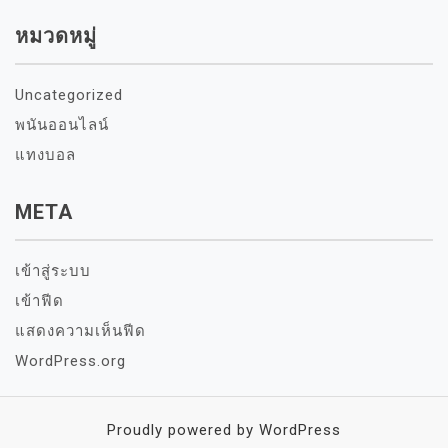
หมวดหมู่
Uncategorized
พนันออนไลน์
แทงบอล
META
เข้าสู่ระบบ
เข้าฟีด
แสดงความเห็นฟีด
WordPress.org
Proudly powered by WordPress