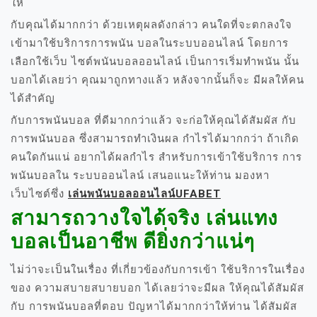
ให้
กับคุณได้มากกว่า ด้วยเหตุผลดังกล่าว คนใดที่จะตกลงใจ
เข้ามาใช้บริการการพนัน บอลในระบบออนไลน์ โดยการ
เลือกใช้เว็บ ไซต์พนันบอลออนไลน์ เป็นการเริ่มทำพนัน นั้น
บอกได้เลยว่า คุณมาถูกทางแล้ว หลังจากนั้นก็จะ มีผลให้คน
ได้สำคัญ
กับการพนันบอล ที่ดีมากกว่าแล้ว จะก่อให้คุณได้สัมผัส กับ
การพนันบอล ซึ่งสามารถทำเงินผล กำไรได้มากกว่า ถ้าเกิด
คนใดกันแน่ อยากได้ผลกำไร สำหรับการเข้าใช้บริการ การ
พนันบอลใน ระบบออนไลน์ เสนอแนะให้ท่าน มองหา
เว็บไซต์ซึ่ง
เล่นพนันบอลออนไลน์UFABET
สามารถวางใจได้จริง เล่นแทง
บอลเป็นอาชีพ ดียิ่งกว่าแน่ๆ
ไม่ว่าจะเป็นในเรื่อง ที่เกี่ยวข้องกับการเข้า ใช้บริการในเรื่อง
ของ ความสบายสบายบอก ได้เลยว่าจะมีผล ให้คุณได้สัมผัส
กับ การพนันบอลที่ตอบ ปัญหาได้มากกว่าให้ท่าน ได้สัมผัส