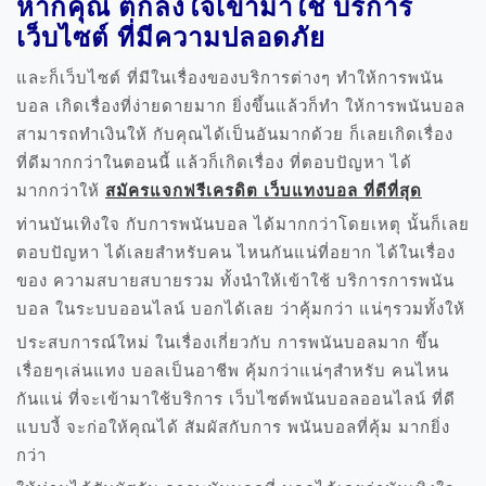
หากคุณ ตกลงใจเข้ามาใช้ บริการ
เว็บไซต์ ที่มีความปลอดภัย
และก็เว็บไซต์ ที่มีในเรื่องของบริการต่างๆ ทำให้การพนัน
บอล เกิดเรื่องที่ง่ายดายมาก ยิ่งขึ้นแล้วก็ทำ ให้การพนันบอล
สามารถทำเงินให้ กับคุณได้เป็นอันมากด้วย ก็เลยเกิดเรื่อง
ที่ดีมากกว่าในตอนนี้ แล้วก็เกิดเรื่อง ที่ตอบปัญหา ได้
มากกว่าให้
สมัครแจกฟรีเครดิต เว็บแทงบอล ที่ดีที่สุด
ท่านบันเทิงใจ กับการพนันบอล ได้มากกว่าโดยเหตุ นั้นก็เลย
ตอบปัญหา ได้เลยสำหรับคน ไหนกันแน่ที่อยาก ได้ในเรื่อง
ของ ความสบายสบายรวม ทั้งนำให้เข้าใช้ บริการการพนัน
บอล ในระบบออนไลน์ บอกได้เลย ว่าคุ้มกว่า แน่ๆรวมทั้งให้
ประสบการณ์ใหม่ ในเรื่องเกี่ยวกับ การพนันบอลมาก ขึ้น
เรื่อยๆเล่นแทง บอลเป็นอาชีพ คุ้มกว่าแน่ๆสำหรับ คนไหน
กันแน่ ที่จะเข้ามาใช้บริการ เว็บไซต์พนันบอลออนไลน์ ที่ดี
แบบงี้ จะก่อให้คุณได้ สัมผัสกับการ พนันบอลที่คุ้ม มากยิ่ง
กว่า